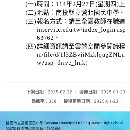
(一)
時間：114年2月27日(星期四)上
(二)
地點：南投縣立營北國民中學。
(三)
報名方式：請至全國教師在職進修資訊網(
inservice.edu.tw/index_logi
63762。
(四)
詳細資訊請至雲端空間參閱議程(https://
m/file/d/1l3ZBviiMzklqugZNLn
w?usp=drive_link)
下架日期：
2025-02-22
|
發佈日期：
2025-01-23
點擊率：
368
|
最後更新日期：
2025-01-23
|
桃園市立福豐國民中學Taoyuan Municipal Fu-Fong Junior High School
33070 桃園市桃園區延平路326號