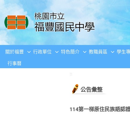
移至網頁之主要內容區位置
關於福豐
行政單位
特色簡介
教職員區
學生
行事曆
:::
公告彙整
114第一梯原住民族語認證