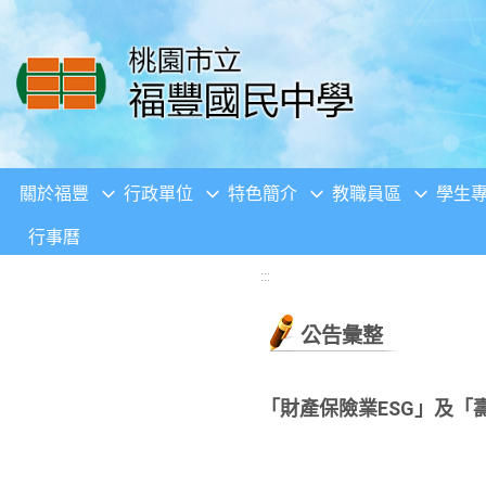
移至網頁之主要內容區位置
關於福豐
行政單位
特色簡介
教職員區
學生
行事曆
:::
公告彙整
「財產保險業ESG」及「壽