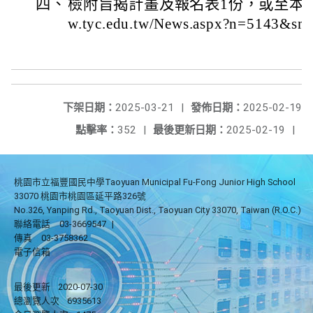
四、
檢附旨揭計畫及報名表1份，或至本局最新消
w.tyc.edu.tw/News.aspx?n=5143&
下架日期：
2025-03-21
|
發佈日期：
2025-02-19
點擊率：
352
|
最後更新日期：
2025-02-19
|
桃園市立福豐國民中學Taoyuan Municipal Fu-Fong Junior High School
33070 桃園市桃園區延平路326號
No.326, Yanping Rd., Taoyuan Dist., Taoyuan City 33070, Taiwan (R.O.C.)
聯絡電話
03-3669547
|
傳真
03-3758362
電子信箱
最後更新
2020-07-30
總瀏覽人次
6935613