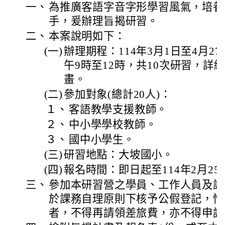
一、
為推廣客語字音字形學習風氣，培養
手，爰辦理旨揭研習。
二、
本案說明如下：
(一)
辦理期程：114年3月1日至4月
午9時至12時，共10次研習，詳
畫。
(二)
參加對象(總計20人)：
１、
客語教學支援教師。
２、
中小學學校教師。
３、
國中小學生。
(三)
研習地點：大坡國小。
(四)
報名時間：即日起至114年2月25
三、
參加本研習營之學員、工作人員及講
於課務自理原則下核予公假登記，惟
者，不得再請領差旅費，亦不得申請