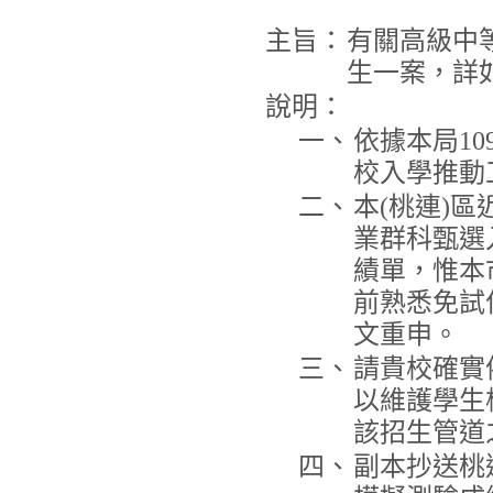
主旨：
有關高級中
生一案，詳
說明：
一、
依據本局10
校入學推動
二、
本(桃連)
業群科甄選
績單，惟本
前熟悉免試
文重申。
三、
請貴校確實
以維護學生
該招生管道
四、
副本抄送桃