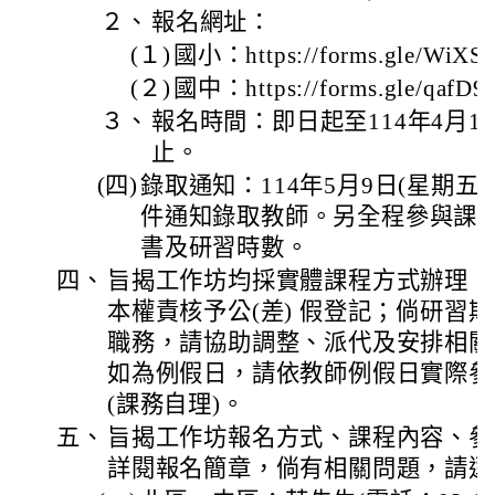
２、
報名網址：
(１)
國小：https://forms.gle/Wi
(２)
國中：https://forms.gle/qafD
３、
報名時間：即日起至114年4月18
止。
(四)
錄取通知：114年5月9日(星期
件通知錄取教師。另全程參與課
書及研習時數。
四、
旨揭工作坊均採實體課程方式辦理，
本權責核予公(差) 假登記；倘研習
職務，請協助調整、派代及安排相關
如為例假日，請依教師例假日實際參
(課務自理)。
五、
旨揭工作坊報名方式、課程內容、參
詳閱報名簡章，倘有相關問題，請逕