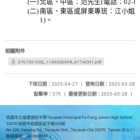
(一)
北區、中區：范先生(電話：02-8978
(二)
南區、東區或屏東專班：江小姐(電話：
1)。
相關附件
376735100E_1140026698_ATTACH1.pdf
下架日期：
2025-04-27
|
發佈日期：
2025-03-28
點擊率：
379
|
最後更新日期：
2025-03-28
|
桃園市立福豐國民中學Taoyuan Municipal Fu-Fong Junior High School
33070 桃園市桃園區延平路326號
No.326, Yanping Rd., Taoyuan Dist., Taoyuan City 33070, Taiwan (R.O.C.)
聯絡電話
03-3669547
|