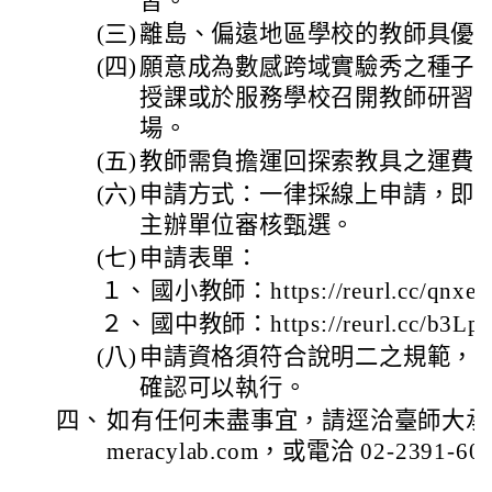
習。
(三)
離島、偏遠地區學校的教師具優
(四)
願意成為數感跨域實驗秀之種子
授課或於服務學校召開教師研習／
場。
(五)
教師需負擔運回探索教具之運費
(六)
申請方式：一律採線上申請，即
主辦單位審核甄選。
(七)
申請表單：
１、
國小教師：https://reurl.cc/qnxe
２、
國中教師：https://reurl.cc/b3L
(八)
申請資格須符合說明二之規範，
確認可以執行。
四、
如有任何未盡事宜，請逕洽臺師大承辦人
meracylab.com，或電洽 02-2391-60