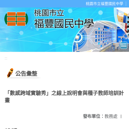
移至網頁之主要內容區位置
桃園市立福豐國民中學
:::
公告彙整
「數感跨域實驗秀」之線上說明會與種子教師培訓計
畫
發布單位：
教務處
|