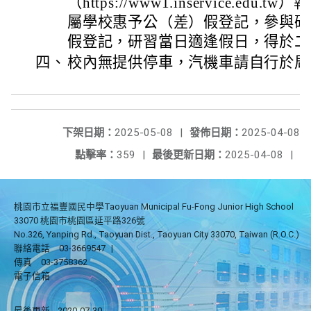
（https://www1.inservice.ed
屬學校惠予公（差）假登記，參與研
假登記，研習當日適逢假日，得於二
四、
校內無提供停車，汽機車請自行於周
下架日期：
2025-05-08
|
發佈日期：
2025-04-08
點擊率：
359
|
最後更新日期：
2025-04-08
|
桃園市立福豐國民中學Taoyuan Municipal Fu-Fong Junior High School
33070 桃園市桃園區延平路326號
No.326, Yanping Rd., Taoyuan Dist., Taoyuan City 33070, Taiwan (R.O.C.)
聯絡電話
03-3669547
|
傳真
03-3758362
電子信箱
最後更新
2020-07-30