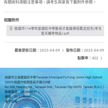
有關術科測驗注意事項，請考生與家長下載附件參閱。
相關附件
桃園市114學年度國民中學藝術才能國樂班鑑定招生(考生
當天攜帶物品).pdf
最後更新日期：
2025-04-09
|
發佈日期：
2025-04-09
點擊率：
422
|
桃園市立福豐國民中學Taoyuan Municipal Fu-Fong Junior High School
33070 桃園市桃園區延平路326號
No.326, Yanping Rd., Taoyuan Dist., Taoyuan City 33070, Taiwan (R.O.C.)
聯絡電話
03-3669547
|
傳真
03-3758362
電子信箱