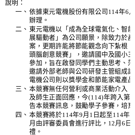
說明：
一、
依據東元電機股份有限公司114年6月4
辦理。
二、
東元電機以「成為全球電氣化、智能
展驅動者」為公司願景，除致力於產
案，更期許能將節能觀念向下紮根，
頭腦創意競賽」，邀請國中及國小三
參加，旨在啟發同學們主動思考、落
邀請外部老師與公司研發主管組成評
電機公司則以獎學金和節能家電產品
三、
本競賽無任何營利或商業活動介入，
及師生正面回應，今(114)年跨入
告本競賽訊息，鼓勵學子參賽，培育
四、
本競賽將於114年9月1日起至114年1
月由評審委員會進行評比，12月6日
禮。