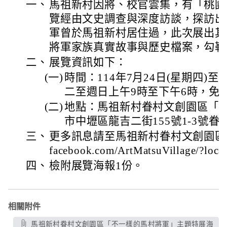
一、
馬祖新村因將、校官雲集，有「桃園
覽經由文史調查與深度訪談，探訪出
軍曾於馬祖新村居住過，此次展出其
將軍家族真實故事與歷史檔案，勾勒
二、
展覽資訊如下：
(一)
時間：114年7月24日(星期四)至1
二至週日上午9時至下午6時，免
(二)
地點：馬祖新村眷村文創園區「
市中壢區龍吉二街155號1-3號眷
三、
更多訊息請至馬祖新村眷村文創園區臉書查詢
facebook.com/ArtMatsuVillage/?lo
四、
檢附展覽海報1份。
相關附件
馬祖新村眷村文創園區「不一樣的馬村將軍」主題特展海