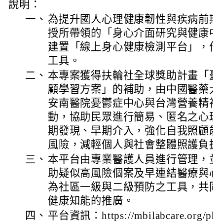
說明：
一、
為提升國人心理健康韌性與疾病前期
授所帶領的「身心介面研究與健康中
建置「線上身心健康檢測平台」，作
工具。
二、
本專案獲得扶輪社全球獎助計畫「憂
顧學習方案」的補助，由中國醫藥大
安南醫院憂鬱症中心與台灣營養精神
動，協助民眾進行簡易、匿名之心理
期發現、早期介入，強化自我照顧能
風險，減輕個人與社會整體照護負擔
三、
本平台由專業醫護人員進行管理，並
助疑似高風險個案及早連結醫療與心
為社區一級與二級預防之工具，共同
健康知能的推廣。
四、
平台資訊：https://mbilabcare.or