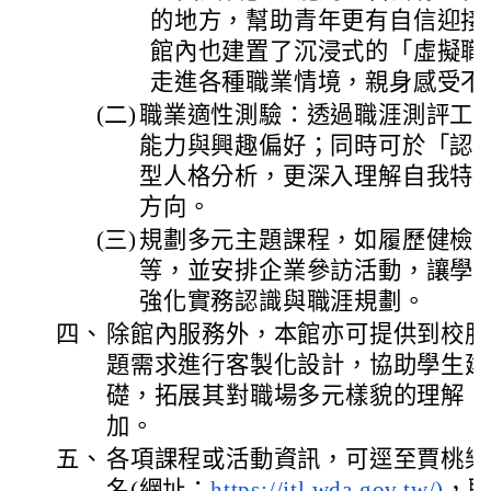
的地方，
幫助青年更有自信迎接
館內也建置了沉浸式的「虛擬職
走進各種職業情境，親身感受不
(二)
職業適性測驗：透過職涯測評工
能力與興趣偏好；同時可於「認
型人格分析，更深入理解自我特
方向。
(三)
規劃多元主題課程，如履歷健檢
等，
並安排企業參訪活動，讓學
強化實務認識與職涯規劃。
四、
除館內服務外，本館亦可提供到校服
題需求進行客製化設計，
協助學生建
礎，拓展其對職場多元樣貌的理解，
加。
五、
各項課程或活動資訊，可逕至賈桃樂
名(
網址：
https://jtl.wda.gov.tw/)
，
聯