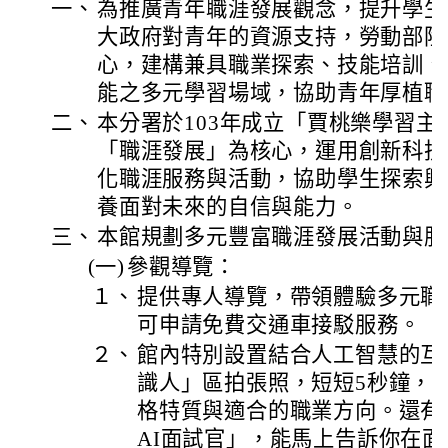
一、
為推廣青年職涯發展觀念，提升學生
大政府對青年的資源支持，勞動部陸
心，
建構兼具職業探索、技能培訓、
能之多元學習場域，
協助青年厚植職
二、
本分署於103年成立「賈桃樂學習主
「
職涯發展」為核心，運用創新科技
化職涯服務與活動，協助學生探索興
養面對未來的自信與能力。
三、
本館規劃多元豐富職涯發展活動與服
(一)
參觀導覽：
１、
提供專人導覽，帶領體驗多元職
可申請免費交通車接駁服務。
２、
館內特別設置結合人工智慧的互
識人」
區拍張照，短短5秒鐘，
格特質與適合的職業方向。還有
AI面試官」，
能馬上告訴你在面