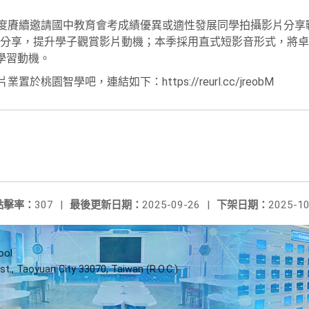
年度賡續邀請國中教育會考成績優異或適性發展同學拍攝影片分享
分享，提升學子觀賞影片動機；本季採用直式短影音形式，將卓
學習動機。
於桃園智學吧，連結如下：https://reurl.cc/jreobM
點擊率：
307
|
最後更新日期：
2025-09-26
|
下架日期：
2025-10
ool
st., Taoyuan City 33070, Taiwan (R.O.C.)