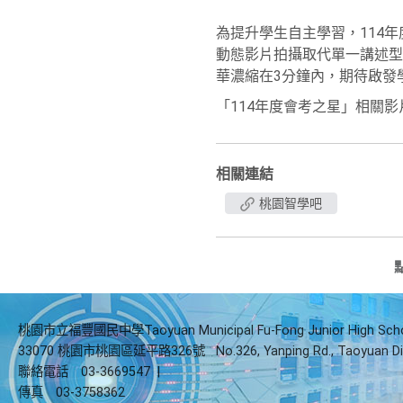
為提升學生自主學習，114
動態影片拍攝取代單一講述型
華濃縮在3分鐘內，期待啟發
「114年度會考之星」相關影片業置
相關連結
桃園智學吧
桃園市立福豐國民中學Taoyuan Municipal Fu-Fong Junior High Sch
33070 桃園市桃園區延平路326號
No.326, Yanping Rd., Taoyuan Di
聯絡電話
03-3669547
|
傳真
03-3758362