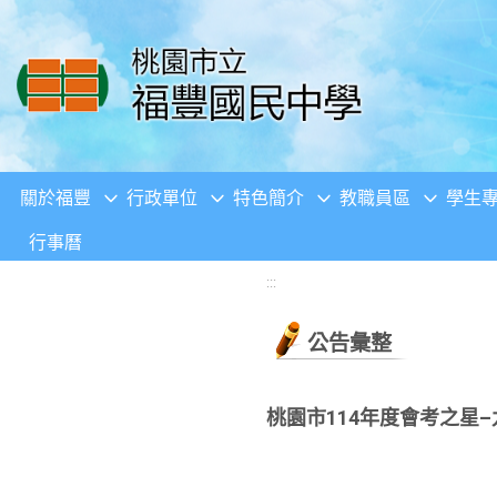
移至網頁之主要內容區位置
關於福豐
行政單位
特色簡介
教職員區
學生
行事曆
:::
公告彙整
桃園市114年度會考之星–