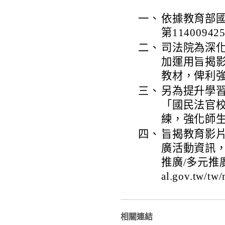
一、
依據教育部國
第1140094
二、
司法院為深
加運用旨揭
教材，俾利
三、
另為提升學
「國民法官
練，強化師
四、
旨揭教育影片
廣活動資訊，
推廣/多元推廣/
al.gov.tw
相關連結