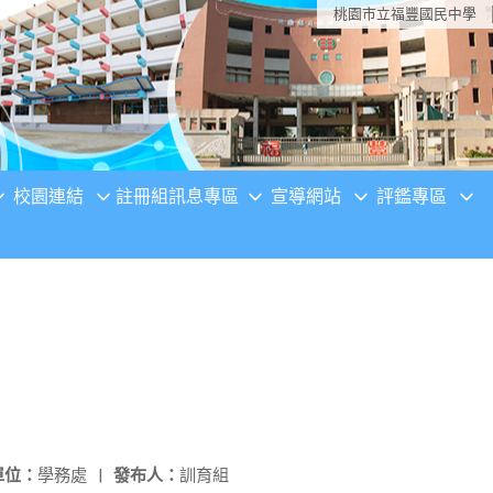
桃園市立福豐國民中學
校園連結
註冊組訊息專區
宣導網站
評鑑專區
單位：
學務處
|
發布人：
訓育組