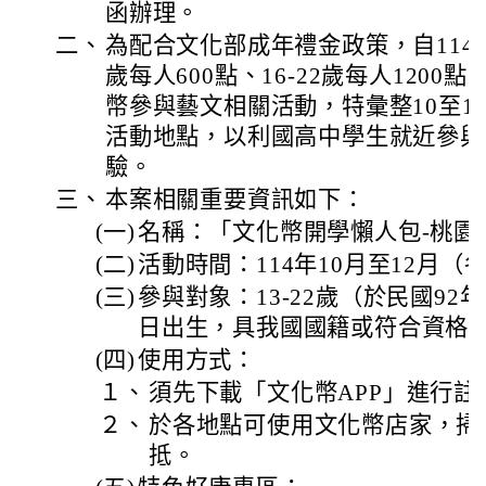
函辦理。
二、
為配合文化部成年禮金政策，自114年
歲每人600點、16-22歲每人120
幣參與藝文相關活動，特彙整10至1
活動地點，以利國高中學生就近參與
驗。
三、
本案相關重要資訊如下：
(一)
名稱：「文化幣開學懶人包-桃園
(二)
活動時間：114年10月至12月
(三)
參與對象：13-22歲（於民國92年1
日出生，具我國國籍或符合資格
(四)
使用方式：
１、
須先下載「文化幣APP」進行註
２、
於各地點可使用文化幣店家，掃描
抵。