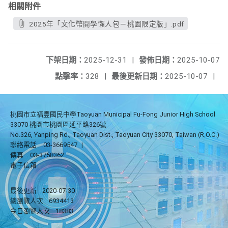
相關附件
2025年「文化幣開學懶人包－桃園限定版」.pdf
下架日期：
2025-12-31
|
發佈日期：
2025-10-07
點擊率：
328
|
最後更新日期：
2025-10-07
|
桃園市立福豐國民中學Taoyuan Municipal Fu-Fong Junior High School
33070 桃園市桃園區延平路326號
No.326, Yanping Rd., Taoyuan Dist., Taoyuan City 33070, Taiwan (R.O.C.)
聯絡電話
03-3669547
|
傳真
03-3758362
電子信箱
最後更新
2020-07-30
總瀏覽人次
6934413
今日瀏覽人次
18383