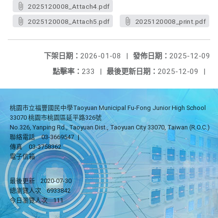
2025120008_Attach4.pdf
2025120008_Attach5.pdf
2025120008_print.pdf
下架日期：
2026-01-08
|
發佈日期：
2025-12-09
點擊率：
233
|
最後更新日期：
2025-12-09
|
桃園市立福豐國民中學Taoyuan Municipal Fu-Fong Junior High School
33070 桃園市桃園區延平路326號
No.326, Yanping Rd., Taoyuan Dist., Taoyuan City 33070, Taiwan (R.O.C.)
聯絡電話
03-3669547
|
傳真
03-3758362
電子信箱
最後更新
2020-07-30
總瀏覽人次
6933842
今日瀏覽人次
111