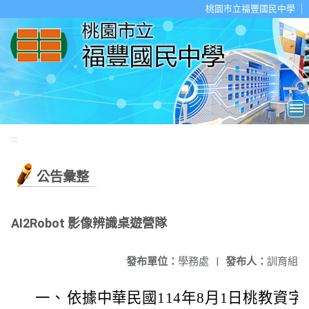
移至網頁之主要內容區位置
桃園市立福豐國民中學
:::
公告彙整
AI2Robot 影像辨識桌遊營隊
發布單位：
學務處
|
發布人：
訓育組
一、
依據中華民國114年8月1日桃教資字第1