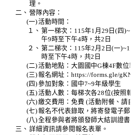
理。
二、
營隊內容：
(一)
活動時間：
１、
第一梯次：115年1月29日(四)~1
午9時至下午4時，共2日
２、
第二梯次：115年2月2日(一)~11
時至下午4時，共2日
(二)
活動地點：大園國中G棟4F數位
(三)
報名網址：https://forms.gle/gKN
(四)
參加對象：國中7~9年級學生
(五)
活動人數：每梯次各28位(按照報
(六)
繳交費用：免費 (活動附餐、請自
(七)
報名不代表錄取，將寄發電子郵
(八)
全程參與者將頒發師大結訓證書
三、
詳細資訊請參閱報名表單。