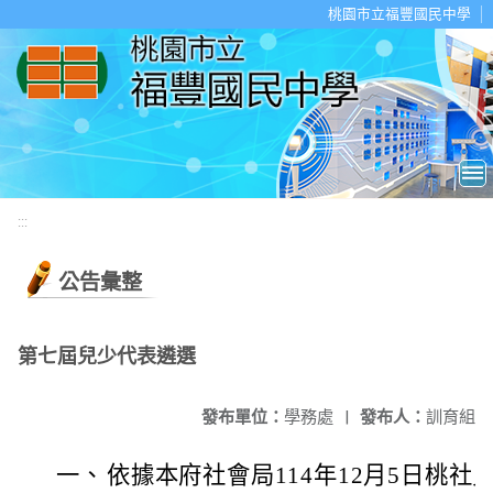
移至網頁之主要內容區位置
桃園市立福豐國民中學
:::
公告彙整
第七屆兒少代表遴選
發布單位：
學務處
|
發布人：
訓育組
一、
依據本府社會局114年12月5日桃社兒字第