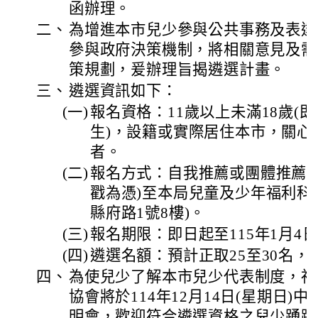
函辦理。
二、
為增進本市兒少參與公共事務及表達
參與政府決策機制，將相關意見及需
策規劃，爰辦理旨揭遴選計畫。
三、
遴選資訊如下：
(一)
報名資格：11歲以上未滿18歲(即
生)，設籍或實際居住本市，關心
者。
(二)
報名方式：自我推薦或團體推薦，
戳為憑)至本局兒童及少年福利科
縣府路1號8樓)。
(三)
報名期限：即日起至115年1月4日
(四)
遴選名額：預計正取25至30名，
四、
為使兒少了解本市兒少代表制度，社
協會將於114年12月14日(星期日)
明會，歡迎符合遴選資格之兒少踴躍參