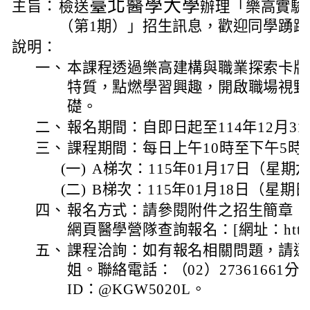
臺北醫學大學
主旨：
檢送
辦理「樂高實驗
（第1期）」招生訊息，歡迎同學踴躍
說明：
一、
本課程透過樂高建構與職業探索卡牌
特質，點燃學習興趣，開啟職場視野
礎。
二、
報名期間：自即日起至114年12月3
三、
課程期間：每日上午10時至下午5時
(一)
A梯次：115年01月17日（星期
(二)
B梯次：115年01月18日（星期
四、
報名方式：請參閱附件之招生簡章，
網頁醫學營隊查詢報名：[網址：https://re
五、
課程洽詢：如有報名相關問題，請逕
姐。聯絡電話：（02）27361661分機
ID：@KGW5020L。