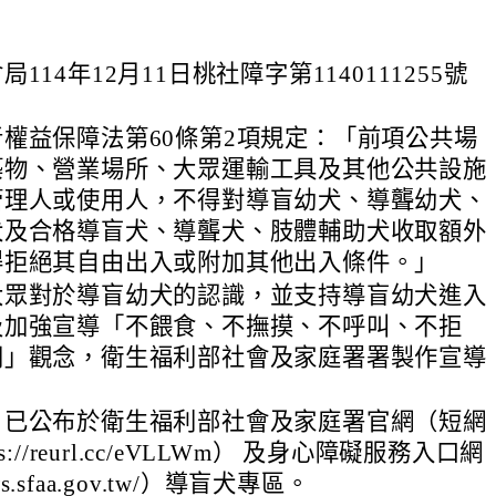
114年12月11日桃社障字第1140111255號
權益保障法第60條第2項規定：「前項公共場
築物、營業場所、大眾運輸工具及其他公共設施
管理人或使用人，不得對導盲幼犬、導聾幼犬、
犬及合格導盲犬、導聾犬、肢體輔助犬收取額外
得拒絕其自由出入或附加其他出入條件。」
大眾對於導盲幼犬的認識，並支持導盲幼犬進入
及加強宣導「不餵食、不撫摸、不呼叫、不拒
問」觀念，衛生福利部社會及家庭署署製作宣導
。
片已公布於衛生福利部社會及家庭署官網（短網
s://reurl.cc/eVLLWm） 及身心障礙服務入口網
pws.sfaa.gov.tw/）導盲犬專區。