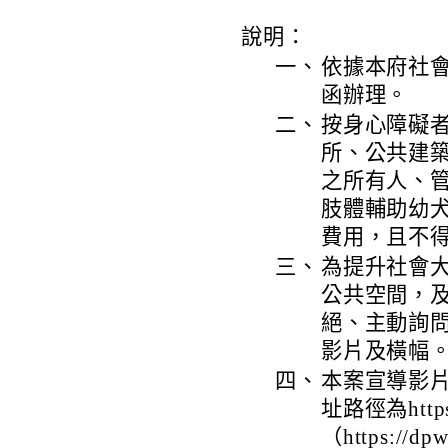
說明：
一、
依據本府社會局
函辦理。
二、
按身心障礙者
所、公共建
之所有人、
肢體輔助幼
費用，且不
三、
為提升社會
公共空間，
絕、主動詢
影片及橫幅
四、
本案宣導影
址路徑為http
（https://d