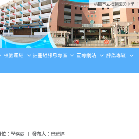
桃園市立福豐國民中學
校園連結
註冊組訊息專區
宣導網站
評鑑專區
單位：
學務處
|
發布人：
曾雅婷