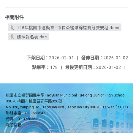
相關附件
115年桃園市運動會–市長盃槌球錦標賽競賽規程.docx
槌球報名表.doc
下架日期：
2026-02-01
|
發佈日期：
2026-01-02
點擊率：
178
|
最後更新日期：
2026-01-02
|
桃園市立福豐國民中學Taoyuan Municipal Fu-Fong Junior High School
33070 桃園市桃園區延平路326號
No.326, Yanping Rd., Taoyuan Dist., Taoyuan City 33070, Taiwan (R.O.C.)
聯絡電話
03-3669547
|
傳真
03-3758362
電子信箱