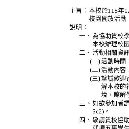
主旨：
本校於115年1月
校園開放活動
說明：
一、
為協助貴校
本校辦理校
二、
活動相關資
(一)
活動時間：1
(二)
活動內容
(三)
摯誠歡迎
解本校的
境，瞭解
三、
如欲參加者請至go
5c2)。
四、
敬請貴校協
就讀五專學