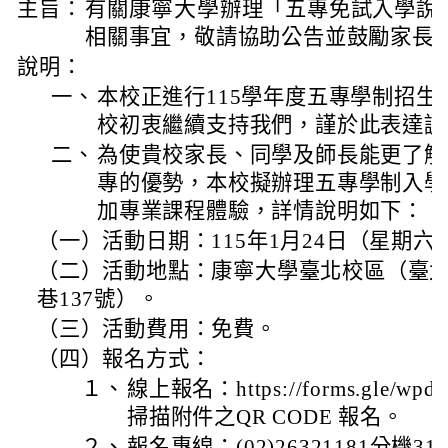
康寧大學
主旨：
有關
辦理「五專免試入學說
相關事宜，敬請協助公告並鼓勵家長
說明：
一、
本校正進行115學年度五專學制招
校初衷繼續支持我們，謹於此表達誠
二、
為使貴校家長、同學及師長能更了解
專的優勢，本校擬辦理五專學制入學
加專業課程體驗，詳情說明如下：
（一）活動日期：115年1月24日（星期六）下
（二）活動地點：康寧大學臺北校區（臺北
巷137號）。
（三）活動費用：免費。
（四）報名方式：
１、
線上報名：https://forms.gle/wp
掃描附件之QR CODE 報名。
２、
報名專線：(02)26321181分機310-3