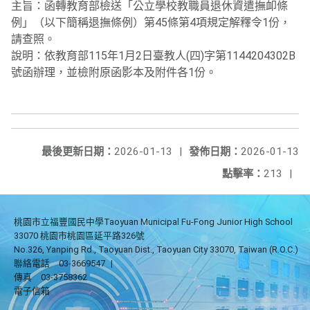
主旨：函轉教育部檢送「公立學校教職員退休資遣撫卹條
例」（以下簡稱退撫條例）第45條第4項規定解釋令1份，
請查照。
說明：依教育部115年1月2日臺教人(四)字第1144204302B
號函辦理，並檢附原函影本及附件各1份。
最後更新日期：
2026-01-13
|
發佈日期：
2026-01-13
點擊率：
213
|
桃園市立福豐國民中學Taoyuan Municipal Fu-Fong Junior High School
33070 桃園市桃園區延平路326號
No.326, Yanping Rd., Taoyuan Dist., Taoyuan City 33070, Taiwan (R.O.C.)
聯絡電話
03-3669547
|
傳真
03-3758362
電子信箱