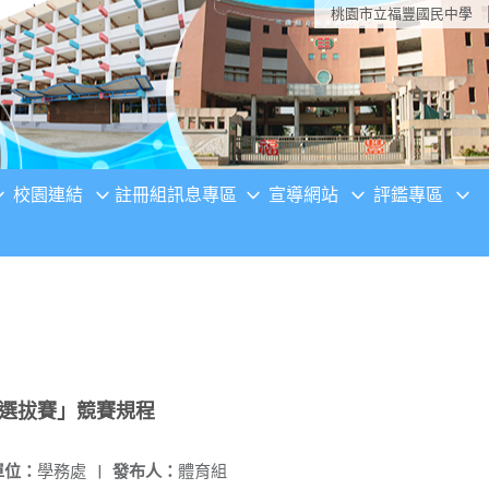
桃園市立福豐國民中學
校園連結
註冊組訊息專區
宣導網站
評鑑專區
隊選拔賽」競賽規程
單位：
學務處
|
發布人：
體育組