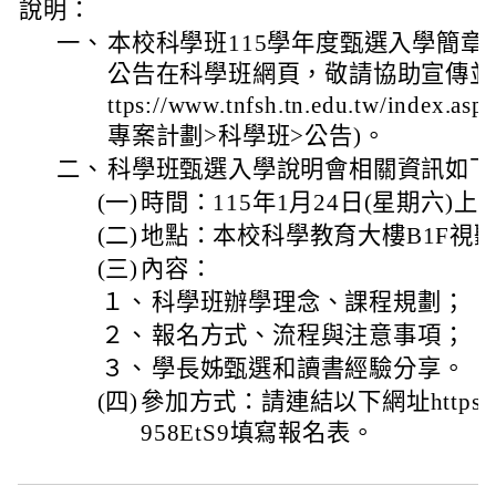
說明：
一、
本校科學班115學年度甄選入學簡章(附
公告在科學班網頁，敬請協助宣傳並
ttps://www.tnfsh.tn.edu.tw/ind
專案計劃>科學班>公告)。
二、
科學班甄選入學說明會相關資訊如下
(一)
時間：115年1月24日(星期六)上午09
(二)
地點：本校科學教育大樓B1F視聽
(三)
內容：
１、
科學班辦學理念、課程規劃；
２、
報名方式、流程與注意事項；
３、
學長姊甄選和讀書經驗分享。
(四)
參加方式：請連結以下網址https://for
958EtS9填寫報名表。