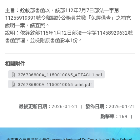
主旨：銓敘部書函以，該部112年7月7日部法一字第
11255919391號令釋關於公務員兼職「免經備查」之補充
說明一案，請查照。
說明：依銓敘部115年1月12日部法一字第11458929632號
書函辦理，並檢附原書函影本1份。
相關附件
376736800A_1150010065_ATTACH1.pdf
376736800A_1150010065_print.pdf
最後更新日期：
2026-01-21
|
發佈日期：
2026-01-21
點擊率：
169
|
桃園市立福豐國民中學Taoyuan Municipal Fu-Fong Junior High School