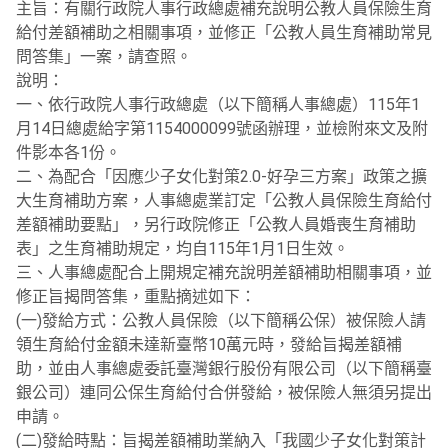
主旨：有關行政院人事行政總處補充說明公教人員保險生育
給付差額補助之相關事項，並修正「公教人員生育補助常見
問答集」一案，請查照。
說明：
一、依行政院人事行政總處（以下簡稱人事總處）115年1
月14日總處給字第1154000099號函辦理，並檢附來文及附
件影本各1份。
二、為配合「因應少子女化對策2.0-好孕三方案」政策之擴
大生育補助方案，人事總處業訂定「公教人員保險生育給付
差額補助要點」，另行政院修正「公教人員婚喪生育補助
表」之生育補助規定，均自115年1月1日生效。
三、人事總處配合上開規定補充說明差額補助相關事項，並
修正旨揭問答集，重點摘述如下：
(一)發給方式：公教人員保險（以下簡稱公保）被保險人請
領生育給付金額未達新臺幣10萬元時，發給旨揭差額補
助，並由人事總處委託臺灣銀行股份有限公司（以下簡稱臺
銀公司）連同公保生育給付合併發給，被保險人無須另提出
申請。
(二)發給時點：旨揭差額補助業納入「我國少子女化對策計