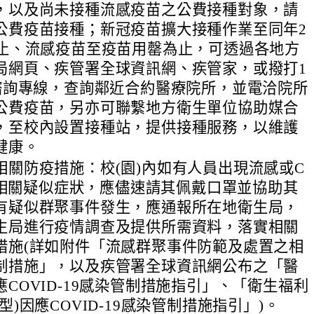
，以及尚未接種流感疫苗之公費接種對象，請
公費疫苗接種；新冠疫苗擴大接種作業至同年2
為止、流感疫苗至疫苗用罄為止，可透過各地方
局網頁、疾管署全球資訊網、疾管家，或撥打1
疫諮詢專線，查詢鄰近合約醫療院所，並電洽院所
公費疫苗，另亦可聯繫地方衛生單位協助媒合
，至校內設置接種站，提供接種服務，以維護
健康。
相關防疫措施：校(園)內如有人員出現流感或C
19相關疑似症狀，應儘速請其佩戴口罩並協助其
有疑似群聚事件發生，應通報所在地衛生局，
生局進行疫情調查及提供所需資料，落實相關
措施(詳如附件「流感群聚事件防範及處置之相
制措施」，以及疾管署全球資訊網公布之「醫
COVID-19感染管制措施指引」、「衛生福利
型)因應COVID-19感染管制措施指引」)。