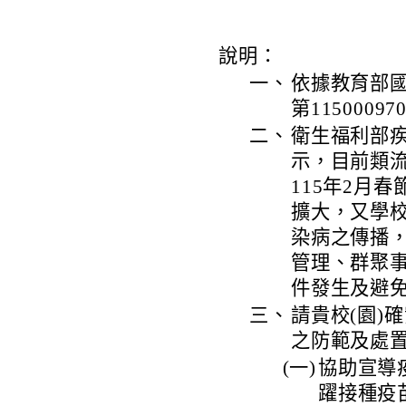
說明：
一、
依據教育部國
第1150009
二、
衛生福利部
示，目前類
115年2月
擴大，又學
染病之傳播，
管理、群聚
件發生及避
三、
請貴校(園)
之防範及處
(一)
協助宣導
躍接種疫