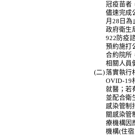
冠疫苗者
儘速完成
月28日
政府衛生
922防
預約施打
合約院所
相關人員
(二)
落實執行
OVID-
就醫；若
並配合衛
感染管制
關感染管
療機構因應
機構(住宿