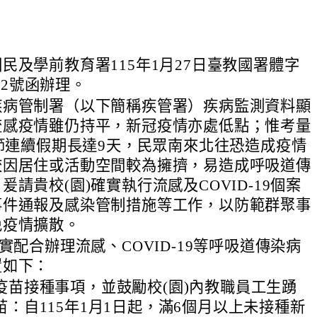
民及學前教育署115年1月27日臺教國署體字
702號函辦理。
疾病管制署（以下簡稱疾管署）疾病監測資料顯
流感疫情雖仍持平，新冠疫情亦處低點；惟考量
春節連續假期長達9天，民眾南來北往恐造成疫情
校因居住或活動空間較為擁擠，易造成呼吸道傳
爰請貴校(園)確實執行流感及COVID-19個案
事件通報及感染管制措施等工作，以防範群聚事
免疫情擴散。
確實配合辦理流感、COVID-19等呼吸道傳染病
置如下：
疫苗接種事項，並鼓勵校(園)內教職員工生踴
苗：自115年1月1日起，滿6個月以上未接種新