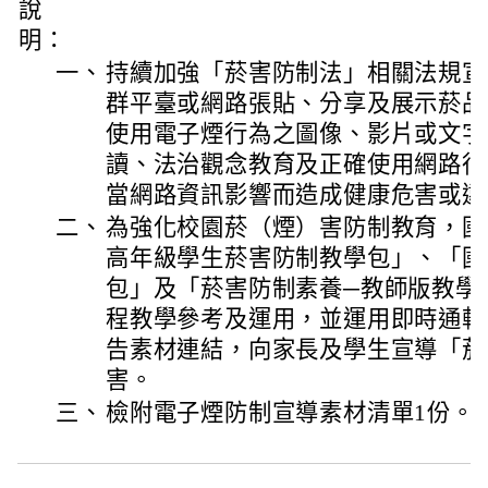
說
明：
一、
持續加強「菸害防制法」相關法規宣
群平臺或網路張貼、分享及展示菸品
使用電子煙行為之圖像、影片或文字
讀、法治觀念教育及正確使用網路行
當網路資訊影響而造成健康危害或違
二、
為強化校園菸（煙）害防制教育，國
高年級學生菸害防制教學包」、「國
包」
及「菸害防制素養─教師版教學
程教學參考及運用，
並運用即時通軟
告素材連結，
向家長及學生宣導「菸
害。
三、
檢附電子煙防制宣導素材清單1份。