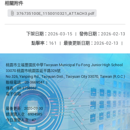
相關附件
376735100E_1150010321_ATTACH3.pdf
下架日期：
2026-03-15
|
發佈日期：
2026-02-13
點擊率：
161
|
最後更新日期：
2026-02-13
|
桃園市立福豐國民中學Taoyuan Municipal Fu-Fong Junior High School
33070 桃園市桃園區延平路326號
No.326, Yanping Rd., Taoyuan Dist., Taoyuan City 33070, Taiwan (R.O.C.)
聯絡電話
03-3669547
|
傳真
03-3758362
電子信箱
最後更新
2020-07-30
總瀏覽人次
6934585
今日瀏覽人次
47