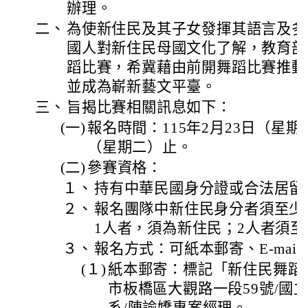
辦理。
二、
為使新住民及其子女發揮其語言及多
國人對新住民母國文化了解，教育部
蹈比賽，希冀藉由前開舞蹈比賽推動
並成為嶄新藝文平臺。
三、
旨揭比賽相關訊息如下：
(一)
報名時間：115年2月23日（星期一
（星期二）止。
(二)
參賽資格：
１、
持有中華民國身分證或合法居留
２、
報名團隊中新住民身分者須至少
1人者，須為新住民；2人者須至
３、
報名方式：可紙本郵寄、E-mail
(１)
紙本郵寄：標記「新住民舞蹈比
市板橋區大觀路一段59號/國