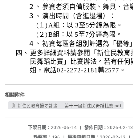
２、
參賽者須自備服裝、舞具、音樂
３、
演出時間（含進退場）：
(１)
A組：以 3至5分鐘為限。
(２)
B組：以 5至7分鐘為限。
４、
初賽每區各組別評選為「優等」
四、
更多詳細資料請參閱「新住民教育揚
民舞蹈比賽」比賽辦法。若有任何疑
姐，電話02-2272-2181轉2577。
相關附件
新住民教育揚才計畫——第十一屆新住民舞蹈比賽.pdf
下架日期：
2026-06-14
|
發佈日期：
2026-02-13
點擊率：
196
|
最後更新日期：
2026-02-13
|