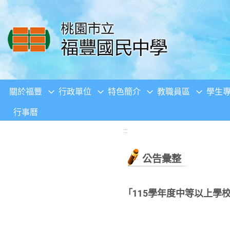
移至網頁之主要內容區位置
關於福豐
行政單位
特色簡介
教職員區
學生
行事曆
:::
公告彙整
「115學年度中等以上學