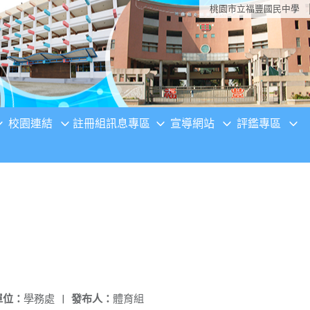
桃園市立福豐國民中學
校園連結
註冊組訊息專區
宣導網站
評鑑專區
單位：
學務處
|
發布人：
體育組