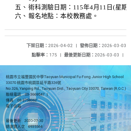
五、
術科測驗日期：115年4月11日(星期
六、
報名地點：本校教務處。
下架日期：
2026-04-02
|
發佈日期：
2026-03-03
點擊率：
175
|
最後更新日期：
2026-03-03
|
桃園市立福豐國民中學Taoyuan Municipal Fu-Fong Junior High School
33070 桃園市桃園區延平路326號
No.326, Yanping Rd., Taoyuan Dist., Taoyuan City 33070, Taiwan (R.O.C.)
聯絡電話
03-3669547
|
傳真
03-3758362
電子信箱
最後更新
2020-07-30
總瀏覽人次
6935564