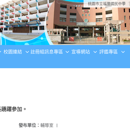
桃園市立福豐國民中學
校園連結
註冊組訊息專區
宣導網站
評鑑專區
長踴躍參加。
發布單位：
輔導室
|