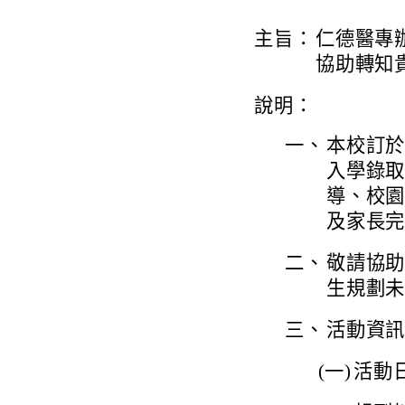
主旨：
仁德醫專
協助轉知
說明：
一、
本校訂於
入學錄
導、校
及家長
二、
敬請協
生規劃
三、
活動資
(一)
活動日