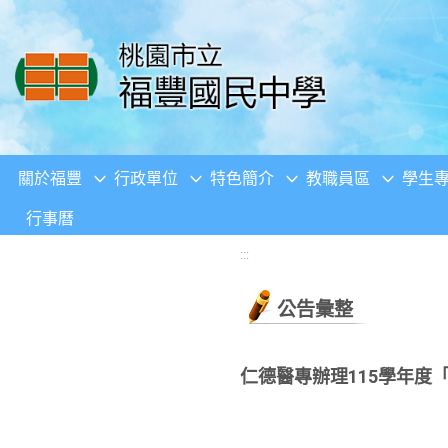
移至網頁之主要內容區位置
關於福豐
行政單位
特色簡介
教職員區
學生
行事曆
:::
公告彙整
仁德醫專辦理115學年