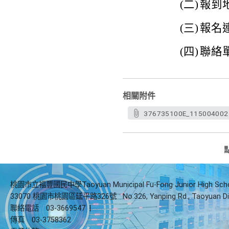
(二)
報到
(三)
報名連結
(四)
聯絡單
相關附件
376735100E_115004002
桃園市立福豐國民中學Taoyuan Municipal Fu-Fong Junior High Sch
33070 桃園市桃園區延平路326號
No.326, Yanping Rd., Taoyuan Di
聯絡電話
03-3669547
|
傳真
03-3758362