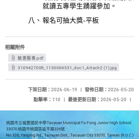
就讀五專學生踴躍參加。
八、
報名可抽大獎-平板
相關附件
敏惠醫專.pdf
310942700R_1150004531_doc1_Attach2 (1).jpg
下架日期：
2026-06-19
|
發佈日期：
2026-05-20
點擊率：
110
|
最後更新日期：
2026-05-20
|
桃園市立福豐國民中學Taoyuan Municipal Fu-Fong Junior High School
33070 桃園市桃園區延平路326號
No.326, Yanping Rd., Taoyuan Dist., Taoyuan City 33070, Taiwan (R.O.C.)