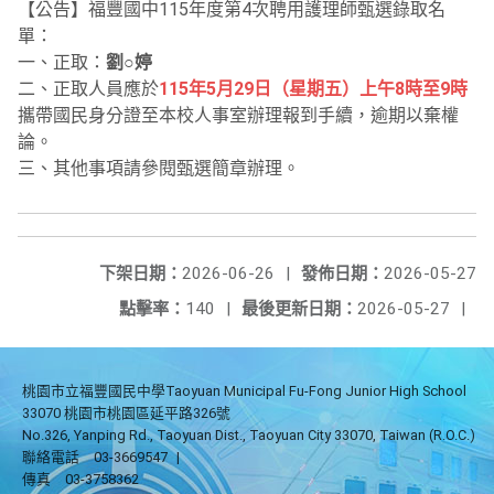
【公告】福豐國中115年度第4次聘用護理師甄選錄取名
單：
一、正取：
劉○婷
二、正取人員應於
115年5月29日（星期五）上午8時至9時
攜帶國民身分證至本校人事室辦理報到手續，逾期以棄權
論。
三、其他事項請參閱甄選簡章辦理。
下架日期：
2026-06-26
|
發佈日期：
2026-05-27
點擊率：
140
|
最後更新日期：
2026-05-27
|
桃園市立福豐國民中學Taoyuan Municipal Fu-Fong Junior High School
33070 桃園市桃園區延平路326號
No.326, Yanping Rd., Taoyuan Dist., Taoyuan City 33070, Taiwan (R.O.C.)
聯絡電話
03-3669547
|
傳真
03-3758362