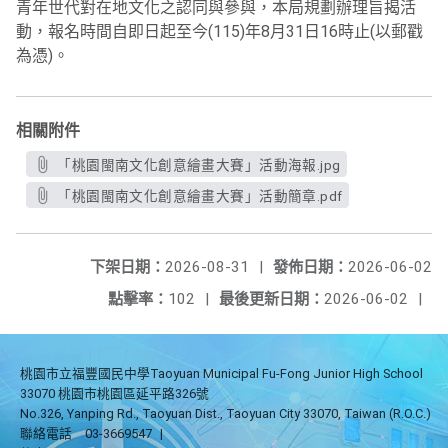
青年世代對在地文化之認同與參與，本局規劃辦理旨揭活
動，報名時間自即日起至今(115)年8月31日16時止(以郵戳
為憑)。
相關附件
「桃園閩南文化創意繪畫大賽」活動海報.jpg
「桃園閩南文化創意繪畫大賽」活動簡章.pdf
下架日期：
2026-08-31
|
發佈日期：
2026-06-02
點擊率：
102
|
最後更新日期：
2026-06-02
|
桃園市立福豐國民中學Taoyuan Municipal Fu-Fong Junior High School
33070 桃園市桃園區延平路326號
No.326, Yanping Rd., Taoyuan Dist., Taoyuan City 33070, Taiwan (R.O.C.)
聯絡電話
03-3669547
|