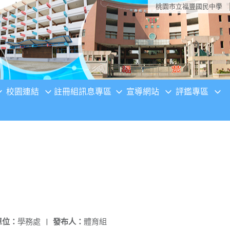
桃園市立福豐國民中學
校園連結
註冊組訊息專區
宣導網站
評鑑專區
單位：
學務處
|
發布人：
體育組