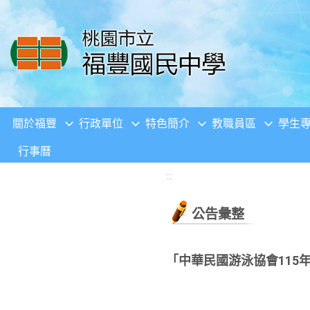
移至網頁之主要內容區位置
關於福豐
行政單位
特色簡介
教職員區
學生
行事曆
:::
公告彙整
「中華民國游泳協會115