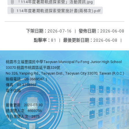
「114年度暑期軌道探索營」活動資訊.jpg
114年度暑期軌道探索營實施計畫(兩梯次).pdf
下架日期：
2026-07-16
|
發佈日期：
2026-06-08
點擊率：
81
|
最後更新日期：
2026-06-08
|
桃園市立福豐國民中學Taoyuan Municipal Fu-Fong Junior High School
33070 桃園市桃園區延平路326號
No.326, Yanping Rd., Taoyuan Dist., Taoyuan City 33070, Taiwan (R.O.C.)
聯絡電話
03-3669547
|
傳真
03-3758362
電子信箱
最後更新
2020-07-30
總瀏覽人次
6933756
今日瀏覽人次
2875