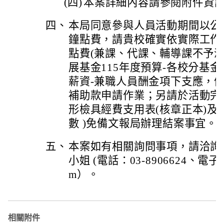
(四)
本案詳細內容請參閱附件資
四、
本局同意參與人員活動期間以公
鐘點費，請貴校確實依實際工作
點費(兼課、代課、輔導課不予
展基金115年度預算-各校分基金
薪資-兼職人員酬金項下支應，
補助款申請作業；另請於活動完
形檢具經費支用表(核章正本)及
數 )免備文報局辦理結案事宜。
五、
本案如有相關詢問事項，請洽詢
小姐 (電話：03-8906624、電子信箱
m）。
相關附件