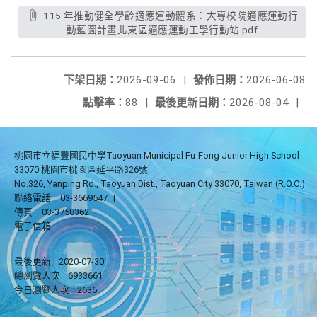
115 年推動健全學齡適應運動體系：大專校院適應運動行
動藍圖計畫北東區適應運動工學行動站.pdf
下架日期：
2026-09-06
|
發佈日期：
2026-06-08
點擊率：
88
|
最後更新日期：
2026-08-04
|
桃園市立福豐國民中學Taoyuan Municipal Fu-Fong Junior High School
33070 桃園市桃園區延平路326號
No.326, Yanping Rd., Taoyuan Dist., Taoyuan City 33070, Taiwan (R.O.C.)
聯絡電話
03-3669547
|
傳真
03-3758362
電子信箱
最後更新
2020-07-30
總瀏覽人次
6933661
今日瀏覽人次
2636