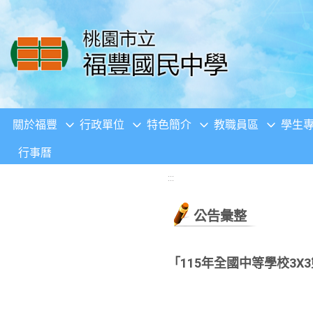
移至網頁之主要內容區位置
關於福豐
行政單位
特色簡介
教職員區
學生
行事曆
:::
公告彙整
「115年全國中等學校3X