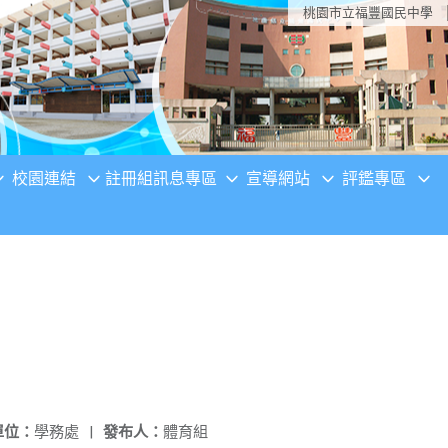
桃園市立福豐國民中學
校園連結
註冊組訊息專區
宣導網站
評鑑專區
單位：
學務處
|
發布人：
體育組