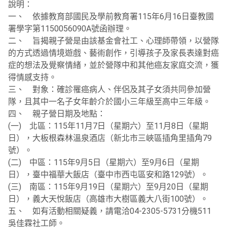
說明：
一、 依據教育部國民及學前教育署115年6月16日臺教國
署學字第1150056090A號函辦理。
二、 旨揭親子營是由該基金會社工、心理師帶領，以營隊
的方式透過情境遊戲、藝術創作，引導孩子及家長表達對癌
症的想法及覺察情緒，並於營隊中和其他癌友家庭交流，獲
得情感支持。
三、 對象：確診罹癌病人、伴侶及其子女須共同參加營
隊，且其中一名子女年齡介於國小三年級至高中三年級。
四、 親子營日期及地點：
(一) 北區：115年11月7日（星期六）至11月8日（星期
日），大板根森林溫泉酒店（新北市三峽區插角里插角79
號）。
(二) 中區：115年9月5日（星期六）至9月6日（星期
日），臺中福華大飯店（臺中市西屯區安和路129號）。
(三) 南區：115年9月19日（星期六）至9月20日（星期
日），義大天悅飯店（高雄市大樹區義大八街100號）。
五、 如有活動相關疑義，請電洽04-2305-5731分機511
吳佳霖社工師。