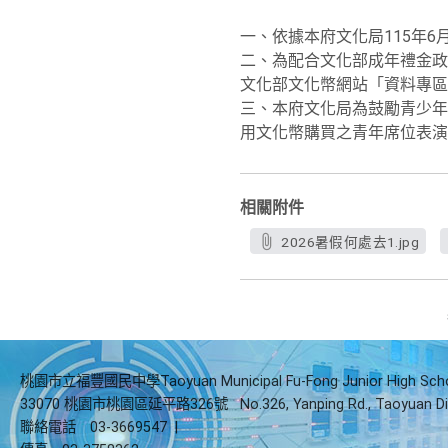
一、依據本府文化局115年6月
二、為配合文化部成年禮金政策
文化部文化幣網站「資料專區」（htt
三、本府文化局為鼓勵青少年
用文化幣購買之青年席位表演
相關附件
2026暑假何處去1.jpg
桃園市立福豐國民中學Taoyuan Municipal Fu-Fong Junior High Sch
33070 桃園市桃園區延平路326號
No.326, Yanping Rd., Taoyuan Di
聯絡電話
03-3669547
|