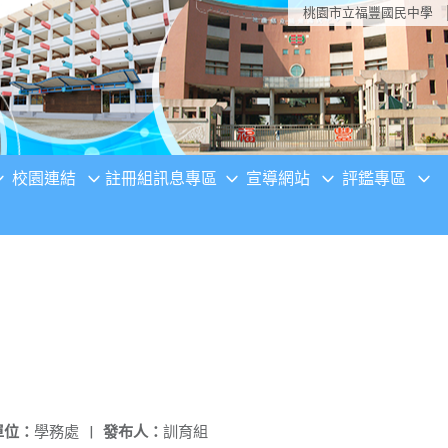
桃園市立福豐國民中學
校園連結
註冊組訊息專區
宣導網站
評鑑專區
單位：
學務處
|
發布人：
訓育組