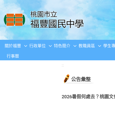
移至網頁之主要內容區位置
關於福豐
行政單位
特色簡介
教職員區
學生
行事曆
:::
公告彙整
2026暑假何處去？桃園