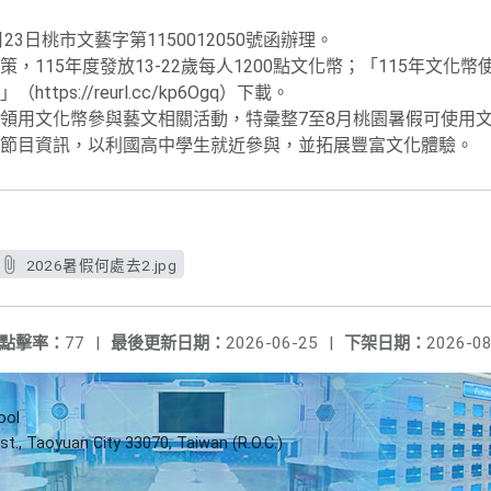
23日桃市文藝字第1150012050號函辦理。
，115年度發放13-22歲每人1200點文化幣；「115年文化
ps://reurl.cc/kp6Ogq）下載。
領用文化幣參與藝文相關活動，特彙整7至8月桃園暑假可使用
節目資訊，以利國高中學生就近參與，並拓展豐富文化體驗。
2026暑假何處去2.jpg
點擊率：
77
|
最後更新日期：
2026-06-25
|
下架日期：
2026-08
ool
st., Taoyuan City 33070, Taiwan (R.O.C.)