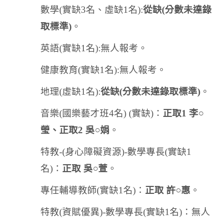
數學
(
實缺
3
名、虛缺
1
名
):
從缺
(
分數未達錄
取標準
)
。
英語
(
實缺
1
名
):
無人報考。
健康教育
(
實缺
1
名
):
無人報考。
地理
(
虛缺
1
名
):
從缺
(
分數未達錄取標準
)
。
音樂
(
國樂藝才班
4
名
) (
實缺
)
：
正取
1
李○
瑩、正取
2
吳○娟
。
特教
-(
身心障礙資源
)-
數學專長
(
實缺
1
名
)
：
正取 吳○萱
。
專任輔導教師
(
實缺
1
名
)
：
正取 許○惠
。
特教
(
資賦優異
)-
數學專長
(
實缺
1
名
)
：無人