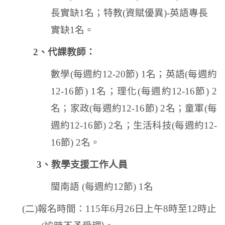
長實缺
1
名；特教
(
資賦優異
)-
英語專長
實缺
1
名。
2、代課教師：
數學
(
每週約
12-20
節
) 1
名；英語
(
每週約
12-16
節
) 1
名；理化
(
每週約
12-16
節
) 2
名；家政
(
每週約
12-16
節
) 2
名；童軍
(
每
週約
12-16
節
) 2
名；生活科技
(
每週約
12-
16
節
) 2
名。
3
、教學支援工作人員
閩南語
(
每週約
12
節
) 1
名
(
二
)
報名時間：
115
年
6
月
26
日上午
8
時至
12
時止