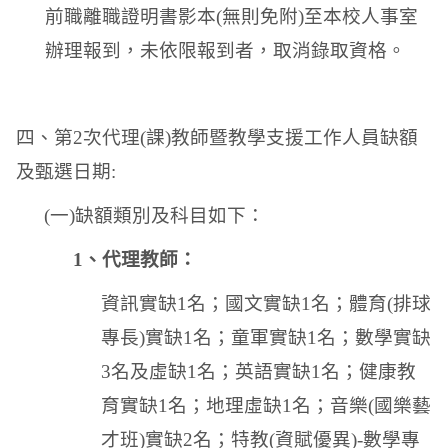
前職離職證明書影本
(
無則免附
)
至本校人事室
辦理報到，未依限報到者，取消錄取資格。
四、第
2
次代理
(
課
)
教師暨教學支援工作人員缺額
及甄選日期
:
(
一
)
缺額類別及科目如下：
1
、代理教師：
資訊實缺
1
名；國文實缺
1
名；體育
(
排球
專長
)
實缺
1
名；童軍實缺
1
名；數學實缺
3
名及虛缺
1
名；英語實缺
1
名；健康教
育實缺
1
名；地理虛缺
1
名；音樂
(
國樂藝
才班
)
實缺
2
名；特教
(
資賦優異
)-
數學專