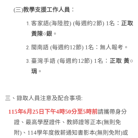
(三)
教學支援工作人員
：
客家語
(
海陸腔
) (
每週約
2
節
) 1
名：
正取
黃陳○銀
。
閩南語
(
每週約
12
節
) 1
名：無人報考。
臺灣手語
(
每週約
12
節
) 1
名：
正取 黃○
琄
。
三、錄取人員注意及配合事項
:
115
年
6
月
25
日下午
4
時
50
分至
5
時前
請攜帶身分
證、最高學歷證件、教師證等正本
(
無則免
附
)
、
114
學年度敘薪通知書影本
(
無則免附
)
或