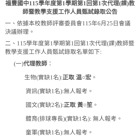
福豐國中
115
學年度第
1
學期第
1
回第
1
次代理
(
課
)
教
師暨教學支援工作人員甄試錄取公告
一、
依據本校教師評審委員會
115
年
6
月
25
日會議
決議辦理。
二、
115
學年度第
1
學期第
1
回第
1
次代理
(
課
)
教師暨
教學支援工作人員甄試錄取名單如下
:
(
一
)
代理教師
：
生物
(
實缺
1
名
):
正取 温○宏
。
資訊
(
實缺
1
名
):
無人報考。
國文
(
實缺
2
名
):
正取 黃○笙
。
體育
(
排球專長
)(
實缺
1
名
):
無人報考。
童軍
(
實缺
1
名
):
無人報考。