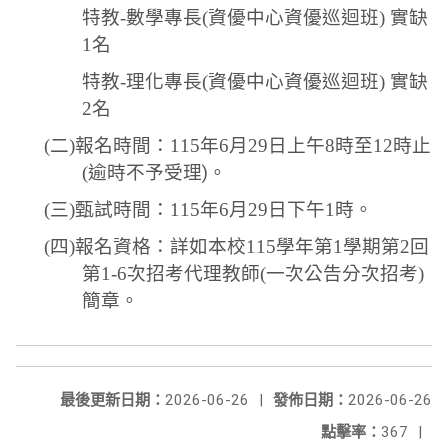
特教
-
數學專長
(
資優中心資優巡迴班
)
實缺
1
名
特教
-
理化專長
(
資優中心資優巡迴班
)
實缺
2
名
(
二
)
報名時間：
115
年
6
月
29
日上午
8
時至
12
時止
(
逾時不予受理
)
。
(
三
)
甄試時間：
115
年
6
月
29
日下午
1
時。
(
四
)
報名資格：詳如本校
115
學年第
1
學期第
2
回
第
1-6
次招考代理教師
(
一次公告分次招考
)
簡章。
最後更新日期：
2026-06-26
|
發佈日期：
2026-06-26
點擊率：
367
|