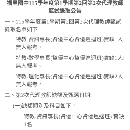
福豐國中
115
學年度第
1
學期第
2
回第
2
次代理教師
甄試錄取公告
一、
115
學年度第
1
學期第
2
回第
2
次代理教師甄試
錄取名單如下
:
特教
-
資訊專長
(
資優中心資優巡迴班
)
實缺
1
人
:
無人報考。
特教
-
數學專長
(
資優中心資優巡迴班
)
實缺
1
人
:
無人報考。
特教
-
理化專長
(
資優中心資優巡迴班
)
實缺
2
人
:
無人報考。
二、第
2
次代理教師缺額及甄選日期
:
(
一
)
缺額類別及科目如下：
特教
-
資訊專長
(
資優中心資優巡迴班
)
實缺
1
名