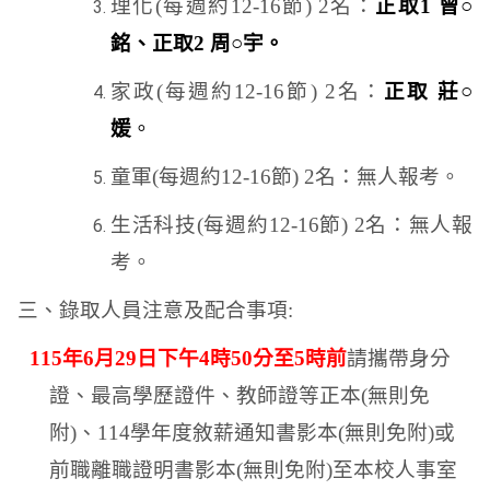
理化
(
每週約
12-16
節
) 2
名：
正取
1
曾○
銘、正取
2
周○宇。
家政
(
每週約
12-16
節
) 2
名：
正取 莊○
媛
。
童軍
(
每週約
12-16
節
) 2
名：無人報考。
生活科技
(
每週約
12-16
節
) 2
名：無人報
考。
三、錄取人員注意及配合事項
:
115
年
6
月
29
日下午
4
時
50
分至
5
時前
請攜帶身分
證、最高學歷證件、教師證等正本
(
無則免
附
)
、
114
學年度敘薪通知書影本
(
無則免附
)
或
前職離職證明書影本
(
無則免附
)
至本校人事室