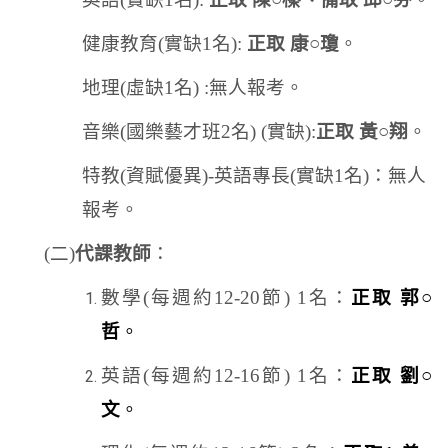
健康教育
(
實缺
1
名
):
正取 康○瓊
。
地理
(
虛缺
1
名
) :
無人報考。
音樂
(
國樂藝才班
2
名
) (
實缺
):
正取 黃○翔
。
特教
(
資賦優異
)-
英語專長
(
實缺
1
名
)
：無人
報考。
(
二
)
代課教師
：
數學
(
每週約
12-20
節
) 1
名：
正取 郭○
哲
。
英語
(
每週約
12-16
節
) 1
名：
正取 劉○
文
。