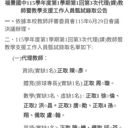
福豐國中
115
學年度第
1
學期第
1
回第
3
次代理
(
課
)
教
師暨教學支援工作人員甄試錄取公告
一、
依據本校教師評審委員會
115
年
6
月
29
日會議
決議辦理。
二、
115
學年度第
1
學期第
1
回第
3
次代理
(
課
)
教師暨
教學支援工作人員甄試錄取名單如下
:
(
一
)
代理教師
：
資訊
(
實缺
1
名
):
正取 陳○彥
。
體育
(
排球專長
)(
實缺
1
名
):
正取 周○璇
。
數學
(
實缺
3
名、虛缺
1
名
) :
正取
1
徐○倫、
正取
2
洪○昌。正取
3
唐○勛、正取
4
孫○
翔、備取 盧○翰
。
英語
(
實缺
1
名
):
正取 陳○榛
、備取 邱○芬
。