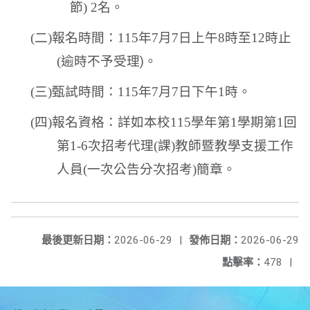
節
) 2
名。
(
二
)
報名時間：
115
年
7
月
7
日上午
8
時至
12
時止
(
逾時不予受理
)
。
(
三
)
甄試時間：
115
年
7
月
7
日下午
1
時。
(
四
)
報名資格：詳如本校
115
學年第
1
學期第
1
回
第
1-6
次招考代理
(
課
)
教師暨教學支援工作
人員
(
一次公告分次招考
)
簡章。
最後更新日期：
2026-06-29
|
發佈日期：
2026-06-29
點擊率：
478
|