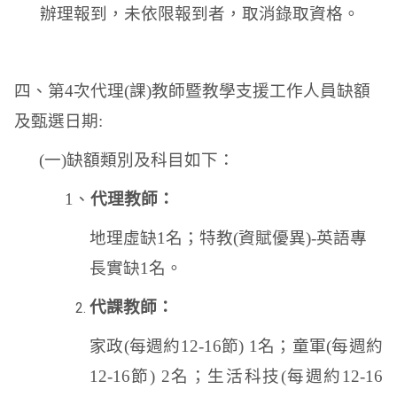
辦理報到，未依限報到者，取消錄取資格。
四、第
4
次代理
(
課
)
教師暨教學支援工作人員缺額
及甄選日期
:
(
一
)
缺額類別及科目如下：
1
、
代理教師：
地理虛缺
1
名；特教
(
資賦優異
)-
英語專
長實缺
1
名。
代課教師：
家政
(
每週約
12-16
節
) 1
名；童軍
(
每週約
12-16
節
) 2
名；生活科技
(
每週約
12-16