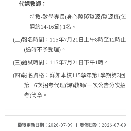
代課教師：
特教
-
數學專長
(
身心障礙資源
)
資源班
(
每
週約
14-16
節
) 1
名。
(
二
)
報名時間：
115
年
7
月
21
日上午
8
時至
12
時止
(
逾時不予受理
)
。
(
三
)
甄試時間：
115
年
7
月
21
日下午
1
時。
(
四
)
報名資格：詳如本校
115
學年第
1
學期第
3
回
第
1-6
次招考代理
(
課
)
教師
(
一次公告分次招
考
)
簡章。
最後更新日期：
2026-07-09
|
發佈日期：
2026-07-09