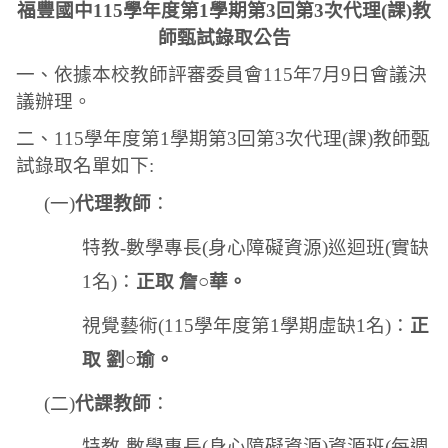
福豐國中
115
學年度第
1
學期第
3
回第
3
次代理
(
課
)
教
師甄試錄取公告
一、依據本校教師評審委員會
115
年
7
月
9
日會議決
議辦理。
二、
115
學年度第
1
學期第
3
回第
3
次代理
(
課
)
教師甄
試錄取名單如下
:
(
一
)
代理教師
：
特教
-
數學專長
(
身心障礙資源
)
巡迴班
(
實缺
1
名
)
：
正取 詹○華。
視覺藝術
(115
學年度第
1
學期虛缺
1
名
)
：
正
取 劉○瑜。
(
二
)
代課教師
：
特教
-
數學專長
(
身心障礙資源
)
資源班
(
每週