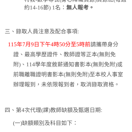
約
14-16
節
) 1
名：
無人報考。
三、錄取人員注意及配合事項
:
115
年
7
月
9
日下午
4
時
50
分至
5
時前
請攜帶身分
證、最高學歷證件、教師證等正本
(
無則免
附
)
、
114
學年度敘薪通知書影本
(
無則免附
)
或
前職離職證明書影本
(
無則免附
)
至本校人事室
辦理報到，未依限報到者，取消錄取資格。
四、第
4
次代理
(
課
)
教師缺額及甄選日期
:
(
一
)
缺額類別及科目如下：