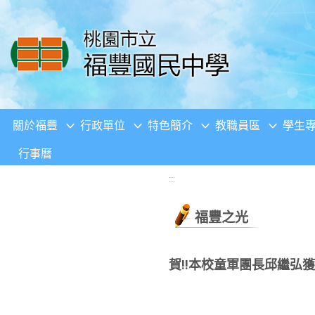
移至網頁之主要內容區位置
關於福豐
行政單位
特色簡介
教職員區
學生
行事曆
:::
福豐之光
賀!!本校童軍團長邱繼弘