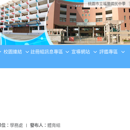
桃園市立福豐國民中學
校園連結
註冊組訊息專區
宣導網站
評鑑專區
單位：
學務處
|
發布人：
體育組