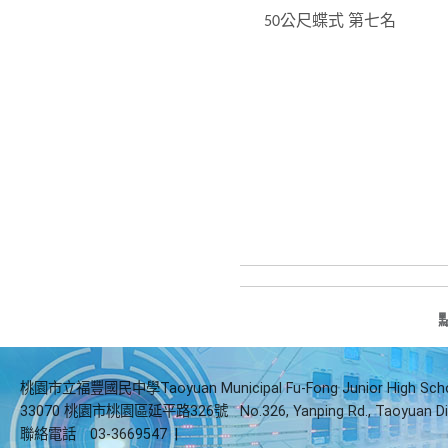
公尺蝶式
第七名
50
桃園市立福豐國民中學Taoyuan Municipal Fu-Fong Junior High Sch
33070 桃園市桃園區延平路326號
No.326, Yanping Rd., Taoyuan Di
聯絡電話
03-3669547
|